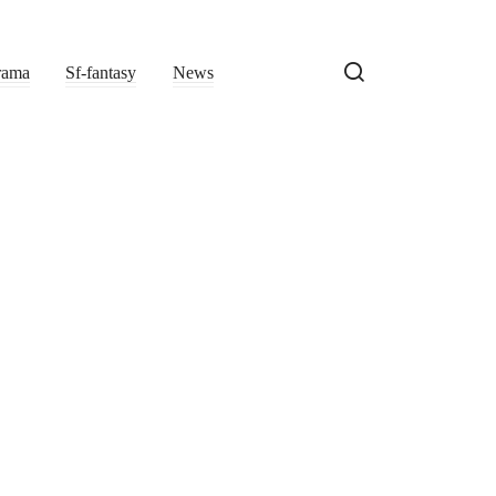
rama
Sf-fantasy
News