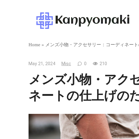
Skip
to
content
Home
»
メンズ小物・アクセサリー：コーディネート
May 21, 2024
Misc
0
210
メンズ小物・アク
ネートの仕上げの