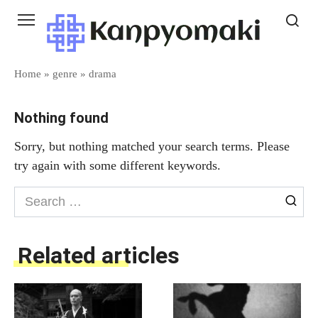
Skip
to
content
Home
»
genre
»
drama
Nothing found
Sorry, but nothing matched your search terms. Please
try again with some different keywords.
Search
for:
Related articles