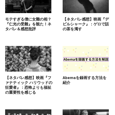
モテすぎる僧に女難の相？
【ネタバレ感想】映画『デ
『仁光の受難』を観た！ネ
ビルシャーク』：ゲロで話
タバレ＆感想批評
の茶を濁す
【ネタバレ感想】映画『フ
Abemaを録画する方法を
ァナティック ハリウッドの
紹介
狂愛者』：恐怖よりも福祉
の重要性を感じる