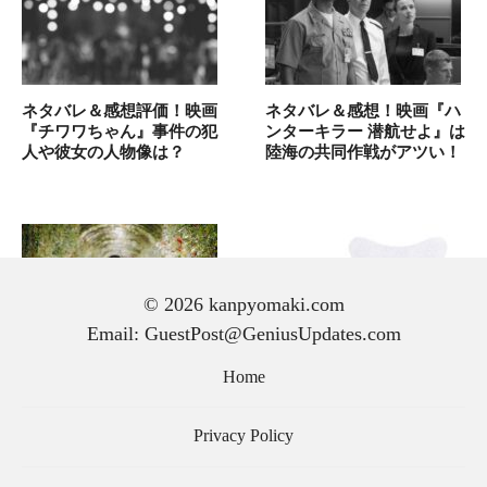
ネタバレ＆感想評価！映画
ネタバレ＆感想！映画『ハ
『チワワちゃん』事件の犯
ンターキラー 潜航せよ』は
人や彼女の人物像は？
陸海の共同作戦がアツい！
© 2026 kanpyomaki.com
Email: GuestPost@GeniusUpdates.com
結婚式 招待状 メッセージ
目元ケア 美顔器のためのパ
Home
｜マナー・例文・書き方を
ーソナライズされた発送設
わかりやすく解説
定ガイド
Privacy Policy