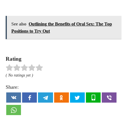
See also
Outlining the Benefits of Oral Sex: The Top
Positions to Try Out
Rating
( No ratings yet )
Share: