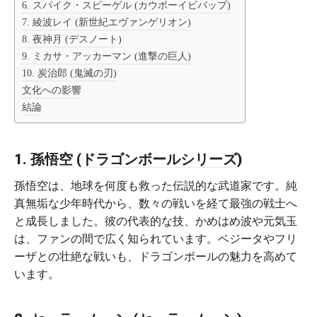
6. スパイク・スピーゲル (カウボーイビバップ)
7. 綾波レイ (新世紀エヴァンゲリオン)
8. 夜神月 (デスノート)
9. ミカサ・アッカーマン (進撃の巨人)
10. 炭治郎 (鬼滅の刃)
文化への影響
結論
1. 孫悟空 (
ドラゴンボールシリーズ
)
孫悟空は、地球を何度も救った伝説的な武道家です。純
真無垢な少年時代から、数々の戦いを経て最強の戦士へ
と成長しました。彼の代表的な技、かめはめ波や元気玉
は、ファンの間で広く知られています。ベジータやフリ
ーザとの壮絶な戦いも、ドラゴンボールの魅力を高めて
います。