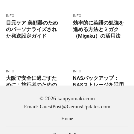
INFO
INFO
目元ケア 美顔器のため
効率的に英語の勉強を
のパーソナライズされ
進める方法とミガク
た発送設定ガイド
（Migaku）の活用法
INFO
INFO
大阪で安全に過ごすた
NASバックアップ：
めに：旅行者のための
NASストレージを活用
実用的なアドバイス
したデータ保護
© 2026 kanpyomaki.com
Email: GuestPost@GeniusUpdates.com
Home
Posts
Previous
1
2
3
…
pagination