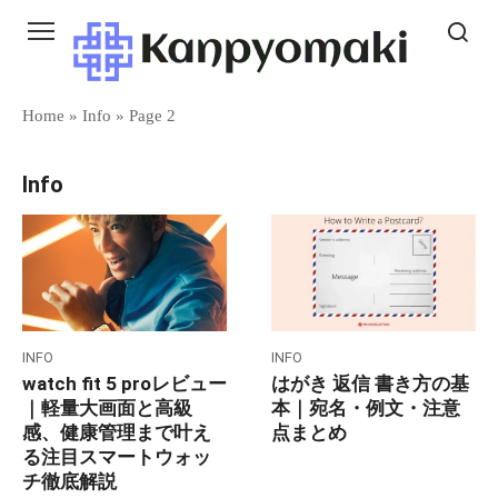
Skip
to
content
Home
»
Info
»
Page 2
Info
INFO
INFO
watch fit 5 proレビュー
はがき 返信 書き方の基
｜軽量大画面と高級
本｜宛名・例文・注意
感、健康管理まで叶え
点まとめ
る注目スマートウォッ
チ徹底解説