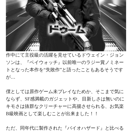
作中にて主役級の活躍を見せているドウェイン・ジョン
ソンは、『
ベイウォッチ
』以前唯一のラジー賞ノミネー
トとなった本作を“失敗作”と語ったこともあるそうです
が…
僕としては原作ゲーム未プレイなためか、そこまで気に
ならず、SF感満載のガジェットや、目新しさは無いのに
キモさは抜群なクリーチャーに高揚させられる、お気楽
B級映画として楽しむことが出来ました！！
ただ、同年代に製作された『
バイオハザード
』と比べる