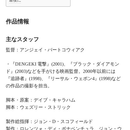
最後に
作品情報
主なスタッフ
監督：
アンジェイ・バートコウィアク
・『
DENGEKI 電撃
』(2001)、『
ブラック・ダイアモン
ド
』(2003)などを手がける映画監督。2000年以前には
『
追跡者
』(1998)、『
リーサル・ウェポン4
』(1998)など
の作品の撮影を担当。
脚本・原案：デイブ・キャラハム
脚本：ウェズリー・ストリック
製作総指揮：ジョン・D・スコフィールド
製作：ロレンツォ・ディ・ボナベンチュラ、ジョン・ウ