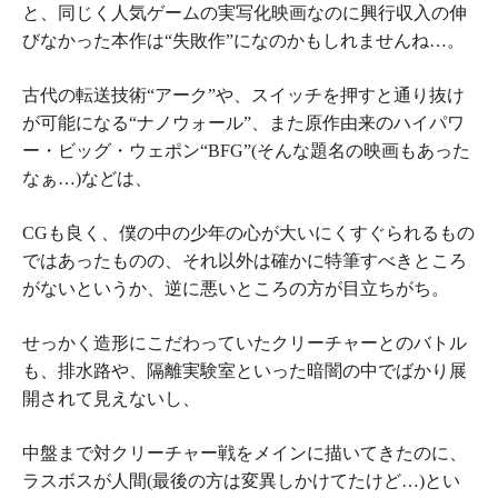
と、同じく人気ゲームの実写化映画なのに興行収入の伸
びなかった本作は“失敗作”になのかもしれませんね…。
古代の転送技術“アーク”や、スイッチを押すと通り抜け
が可能になる“ナノウォール”、また原作由来のハイパワ
ー・ビッグ・ウェポン“BFG”
(そんな題名の映画もあった
なぁ…)
などは、
CGも良く、僕の中の少年の心が大いにくすぐられるもの
ではあったものの、それ以外は確かに特筆すべきところ
がないというか、逆に悪いところの方が目立ちがち。
せっかく造形にこだわっていたクリーチャーとのバトル
も、排水路や、隔離実験室といった暗闇の中でばかり展
開されて見えないし、
中盤まで対クリーチャー戦をメインに描いてきたのに、
ラスボスが人間
(最後の方は変異しかけてたけど…)
とい