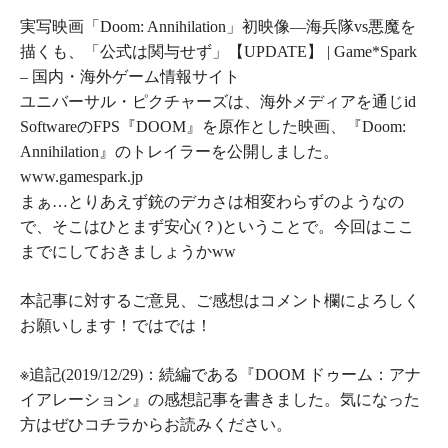
実写映画「Doom: Annihilation」初映像―海兵隊vs悪魔を
描くも、「公式は関与せず」【UPDATE】 | Game*Spark
– 国内・海外ゲーム情報サイト
ユニバーサル・ピクチャーズは、海外メディアを通じid
SoftwareのFPS『DOOM』を原作とした映画、『Doom:
Annihilation』のトレイラーを公開しました。
www.gamespark.jp
まぁ…とりあえず銃のデカさは相変わらずのようなの
で、そこはひとまず安心(？)ということで。今回はここ
までにしておきましょうかww
本記事に対するご意見、ご感想はコメント欄によろしく
お願いします！ではでは！
※追記(2019/12/29)：続編である『
DOOM ドゥーム：アナ
イアレーション
』の感想記事を書きました。気になった
方はぜひコチラからお読みください。