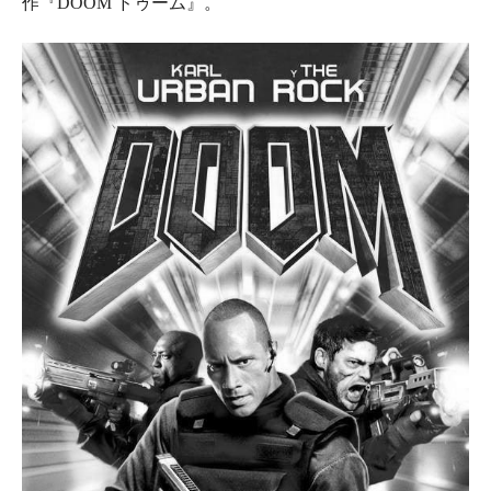
作『
DOOM ドゥーム
』。