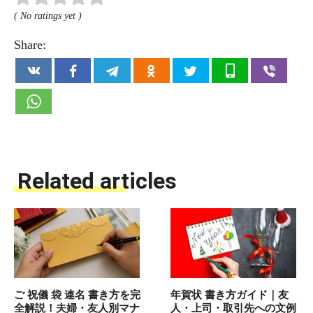
( No ratings yet )
Share:
Related articles
ご 祝儀 袋 連名 書き方を完
年賀状 書き方ガイド｜友
全解説！夫婦・友人別マナ
人・上司・取引先への文例