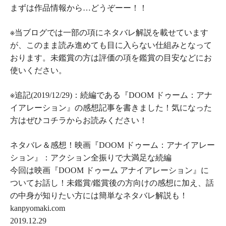
まずは作品情報から…どうぞーー！！
※当ブログでは一部の項に
ネタバレ解説
を載せています
が、このまま読み進めても
目に入らない仕組み
となって
おります。未鑑賞の方は評価の項を鑑賞の目安などにお
使いください。
※追記(2019/12/29)：続編である『
DOOM ドゥーム：アナ
イアレーション
』の感想記事を書きました！気になった
方はぜひコチラからお読みください！
ネタバレ＆感想！映画『DOOM ドゥーム：アナイアレー
ション』：アクション全振りで大満足な続編
今回は映画『DOOM ドゥーム アナイアレーション』に
ついてお話し！未鑑賞/鑑賞後の方向けの感想に加え、話
の中身が知りたい方には簡単なネタバレ解説も！
kanpyomaki.com
2019.12.29