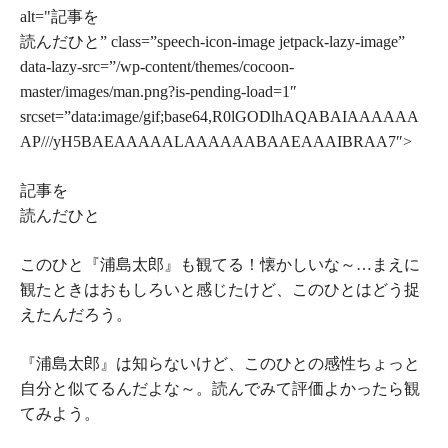
alt="記事を
読んだひと” class=”speech-icon-image jetpack-lazy-image”
data-lazy-src=”/wp-content/themes/cocoon-
master/images/man.png?is-pending-load=1″
srcset=”data:image/gif;base64,R0lGODlhAQABAIAAAAAA
AP///yH5BAEAAAAALAAAAAABAAEAAAIBRAA7″>
記事を
読んだひと
このひと『浦島太郎』も観てる！懐かしいな～…
まえに
観た
ときはおもしろいと感じたけど、このひとはどう捉
えたんだろう。
『浦島太郎』は
知らない
けど、このひとの感性ちょっと
自分と似てるんだよな～。読んでみて評価よかったら観
てみよう。