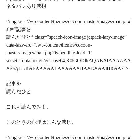
ネタバレあり感想
<img src="/wp-content/themes/cocoon-master/images/man.png"
alt="記事を
読んだひと” class=”speech-icon-image jetpack-lazy-image”
data-lazy-src=”/wp-content/themes/cocoon-
master/images/man.png?is-pending-load=1″
srcset=”data:image/gif;base64,R0lGODlhAQABAIAAAAAA
AP///yH5BAEAAAAALAAAAAABAAEAAAIBRAA7″>
記事を
読んだひと
これも読んでみよ。
このときの心理はこんな感じ。
<img src="/wp-content/themes/cocoon-master/images/man.png"