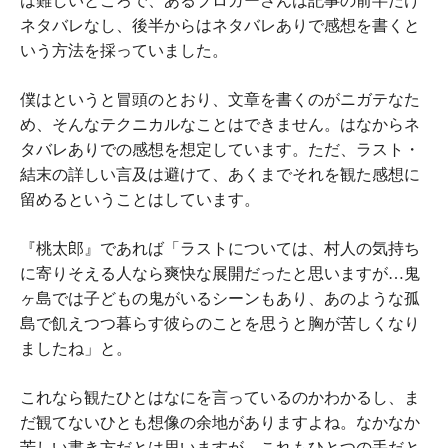
は難しいところで、あるブロガーさんは記事の前半だけ
ネタバレなし、後半からはネタバレありで感想を書くと
いう方法を採っていました。
僕はというと冒頭のとおり、文章を書くのがニガテなた
め、そんなテクニカルなことはできません。はなからネ
タバレありでの感想を想定しています。ただ、ラスト・
結末の詳しい言及は避けて、あくまでそれを観た感想に
留めるということはしています。
『桃太郎』であれば「ラストについては、村人の気持ち
に寄りそえる人なら爽快な展開だったと思いますが…鬼
ヶ島では子どもの鬼がいるシーンもあり、あのような孤
島で飢えつつ暮らす彼らのことを思うと胸が苦しくなり
ましたね」と。
これなら観たひとはなにを言っているのかわかるし、ま
だ観てないひとも想像の余地がありますよね。なかなか
苦しい書き方だとは思いますが、これもひとつの手だと