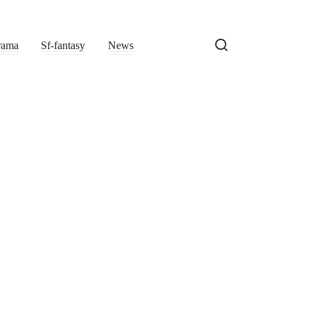
rama
Sf-fantasy
News