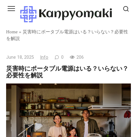
Skip
to
content
Home
»
災害時にポータブル電源はいる？いらない？必要性
を解説
June 18, 2025
Info
0
206
災害時にポータブル電源はいる？いらない？
必要性を解説