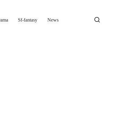
rama
Sf-fantasy
News