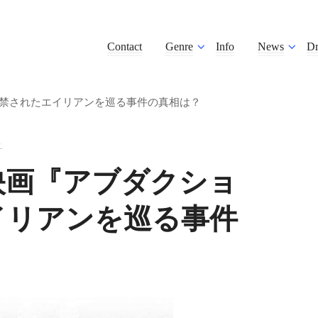
Contact
Genre
Info
News
D
禁されたエイリアンを巡る事件の真相は？
.
映画『アブダクショ
イリアンを巡る事件