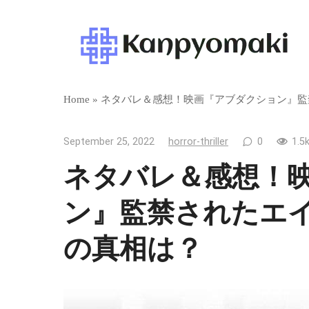
Skip
to
content
Home
»
ネタバレ＆感想！映画『アブダクション』監
September 25, 2022
horror-thriller
0
1.5k
ネタバレ＆感想！
ン』監禁されたエ
の真相は？