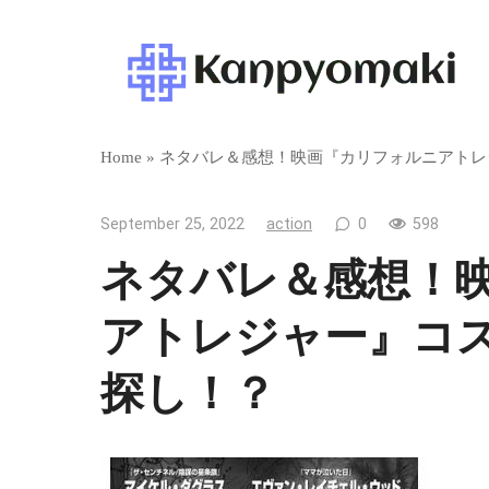
Skip
to
content
Home
»
ネタバレ＆感想！映画『カリフォルニアトレ
September 25, 2022
action
0
598
ネタバレ＆感想！
アトレジャー』コ
探し！？