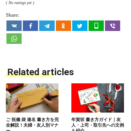
( No ratings yet )
Share:
Related articles
ご 祝儀 袋 連名 書き方を完
年賀状 書き方ガイド｜友
全解説！夫婦・友人別マナ
人・上司・取引先への文例
ー
も紹介