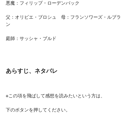
悪魔：フィリップ・ローデンバック
父：オリビエ・ブロシュ 母：フランソワーズ・ルブラ
ン
庭師：サッシャ・ブルド
あらすじ、ネタバレ
※この項を飛ばして
感想
を読みたいという方は、
下のボタンを押してください。