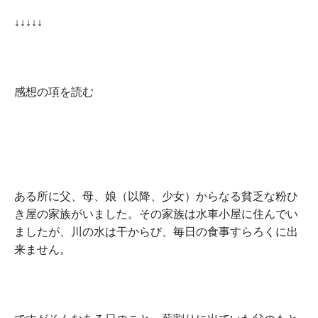
↓↓↓↓↓
感想の項を読む
ある所に父、母、娘（以降、少女）からなる貧乏な粉ひ
き屋の家族がいました。その家族は水車小屋に住んでい
ましたが、川の水は干からび、毎日の食事すらろくに出
来ません。