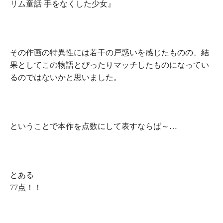
リム童話 手をなくした少女
』
その
作画の特異性には若干の戸惑い
を感じたものの、結
果としてこの
物語とぴったりマッチしたものになってい
る
のではないかと思いました。
ということで本作を点数にして表すならば～…
とある
77点！！