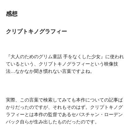
感想
クリプトキノグラフィー
『
大人のためのグリム童話 手をなくした少女
』に使われ
ているという、クリプトキノグラフィーという映像技
法…なかなか聞き慣れない言葉ですよね。
実際、この言葉で検索してみても本作についての記事ば
かりだったのですが、それもそのはず。
クリプトキノグ
ラフィーとは本作の監督であるセバスチャン・ローデン
バック自らが生み出したもの
だったのです。