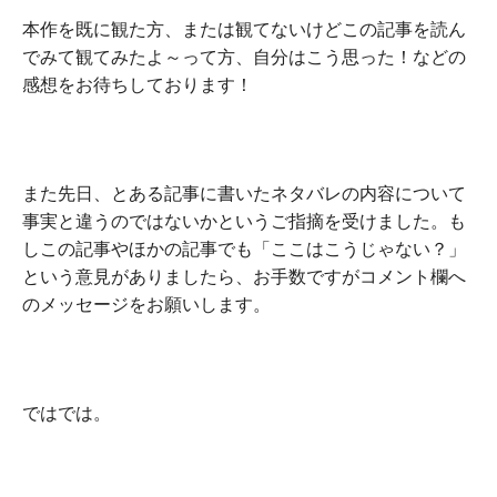
本作を既に観た方、または観てないけどこの記事を読ん
でみて観てみたよ～って方、自分はこう思った！などの
感想をお待ちしております！
また先日、とある記事に書いたネタバレの内容について
事実と違うのではないかというご指摘を受けました。も
しこの記事やほかの記事でも「ここはこうじゃない？」
という意見がありましたら、お手数ですがコメント欄へ
のメッセージをお願いします。
ではでは。