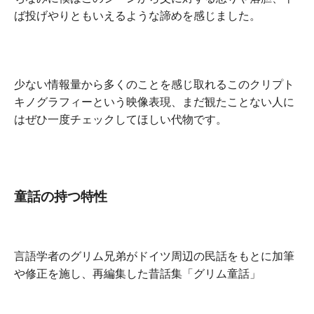
ば投げやりともいえるような諦めを感じました。
少ない情報量から多くのことを感じ取れるこのクリプト
キノグラフィーという映像表現、まだ観たことない人に
はぜひ一度チェックしてほしい代物です。
童話の持つ特性
言語学者のグリム兄弟がドイツ周辺の民話をもとに加筆
や修正を施し、再編集した昔話集「グリム童話」