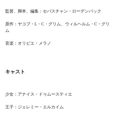
監督、脚本、編集：セバスチャン・ローデンバック
原作：ヤコブ・L・C・グリム、ウィルヘルム・C・グリ
ム
音楽：オリビエ・メラノ
キャスト
少女：アナイス・ドゥムースティエ
王子：ジェレミー・エルカイム