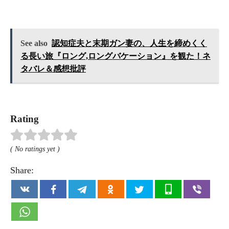
See also
認知症夫と末期ガン妻の、人生を締めくく
る長い旅『ロング,ロングバケーション』を観た！ネ
タバレ＆感想批評
Rating
( No ratings yet )
Share: