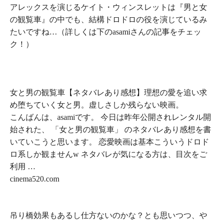
アレックスを演じるケイト・ウィンスレットは『
男と女
の観覧車
』の中でも、結構ドロドロの役を演じているみ
たいですね…（詳しくは下のasamiさんの記事をチェッ
ク！）
女と男の観覧車【ネタバレあり感想】理想の愛を追い求
め堕ちていく女と男。虚しさしか残らない映画。
こんばんは、asamiです。 今日は昨年公開されレンタル開
始された、 「女と男の観覧車」 のネタバレあり感想を書
いていこうと思います。 恋愛映画は基本こういうドロド
ロ系しか観ませんw ネタバレが気になる方は、目次をご
利用 …
cinema520.com
吊り橋効果もあるし仕方ないのかな？とも思いつつ、や