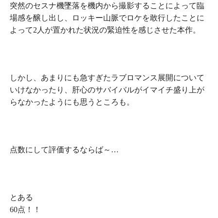
突然のセスナ機墜落を機内から撮影することによって
臨
場感
を醸し出し、ロッキー山脈でロケを敢行したことに
よって
2人が置かれた状況の緊迫性
を感じさせた本作。
しかし、
あまりにも急すぎたラブロマンス展開
について
いけなかったり、
肝心のサバイバルがイマイチ盛り上が
らなかった
ようにも思うところも。
点数にして評価するならば～…
とある
60点！！