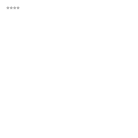
⭐
⭐
⭐
⭐