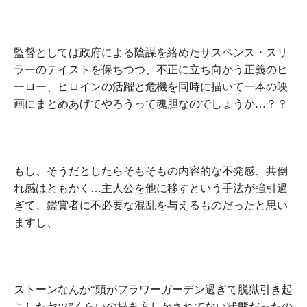
監督としては政府による陰謀を絡めたサスペンス・スリ
ラーのテイストを保ちつつ、不正に立ち向かう正義のヒ
ーロー、ヒロインの活躍と危機を同時に描いて一本の映
画にまとめあげてやろうって魂胆なのでしょうか…？？
もし、そうだとしたら
そもそもの内容的な不発感、共倒
れ感
はともかく…主人公を他に移すという手法が強引過
ぎて、
鑑賞者に不必要な混乱
を与えるものだったと思い
ますし、
ストーンなんか
“頭がフラワーガーデン過ぎて脱獄引き起
こしたヤツ”
くらいの描き方しかされてない状態だったの