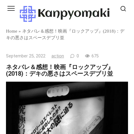
Skip
to
content
Home
»
ネタバレ＆感想！映画『ロックアップ』(2018)：デ
キの悪さはスペースデブリ並
September 25, 2022
action
0
675
ネタバレ＆感想！映画『ロックアップ』
(2018)：デキの悪さはスペースデブリ並