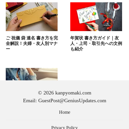
ご 祝儀 袋 連名 書き方を完
年賀状 書き方ガイド｜友
全解説！夫婦・友人別マナ
人・上司・取引先への文例
ー
も紹介
© 2026 kanpyomaki.com
Email: GuestPost@GeniusUpdates.com
手紙 の 書き方｜初心者で
も気持ちが伝わる文章の作
Home
り方と基本マナー
Privacy Policy