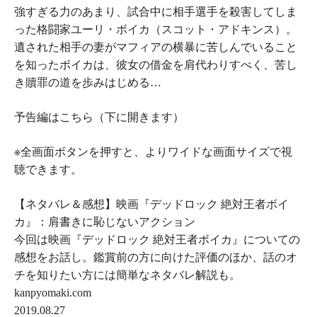
強すぎる力のあまり、試合中に相手選手を殺害してしま
った格闘家ユーリ・ボイカ（スコット・アドキンス）。
遺された相手の妻がマフィアの横暴に苦しんでいること
を知ったボイカは、彼女の借金を肩代わりすべく、苦し
き贖罪の道を歩みはじめる…
予告編はこちら（下に開きます）
※全画面ボタンを押すと、よりワイドな画面サイズで視
聴できます。
【ネタバレ＆感想】映画『デッドロック 絶対王者ボイ
カ』：肩書きに恥じないアクション
今回は映画『デッドロック 絶対王者ボイカ』についての
感想をお話し。鑑賞前の方に向けた評価のほか、話のオ
チを知りたい方には簡単なネタバレ解説も。
kanpyomaki.com
2019.08.27