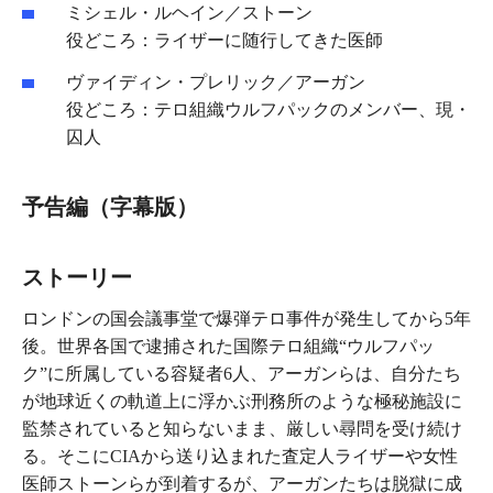
ミシェル・ルヘイン／ストーン
役どころ：ライザーに随行してきた医師
ヴァイディン・プレリック／アーガン
役どころ：テロ組織ウルフパックのメンバー、現・
囚人
予告編（字幕版）
ストーリー
ロンドンの国会議事堂で爆弾テロ事件が発生してから5年
後。世界各国で逮捕された国際テロ組織“ウルフパッ
ク”に所属している容疑者6人、アーガンらは、自分たち
が地球近くの軌道上に浮かぶ刑務所のような極秘施設に
監禁されていると知らないまま、厳しい尋問を受け続け
る。そこにCIAから送り込まれた査定人ライザーや女性
医師ストーンらが到着するが、アーガンたちは脱獄に成