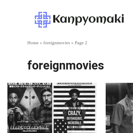
Skip
to
content
Home
»
foreignmovies
»
Page 2
foreignmovies