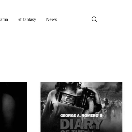
rama
Sf-fantasy
News