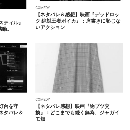
COMEDY
【ネタバレ＆感想】映画『デッドロッ
ク 絶対王者ボイカ』：肩書きに恥じな
スティル』
いアクション
感動。
COMEDY
灯台を守
【ネタバレ感想】映画『物ブツ交
ネタバレ＆
換』：どこまでも続く無為、ジャガイ
モ畑