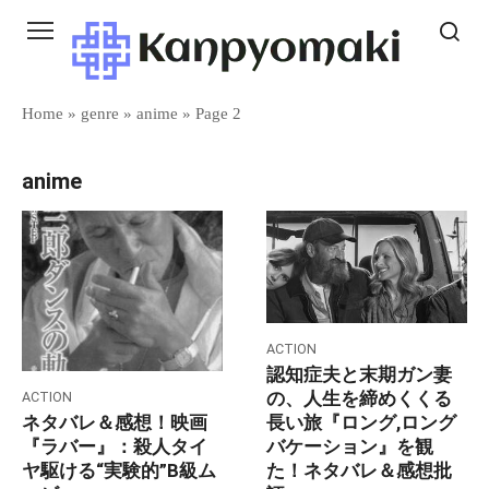
Skip
to
content
Home
»
genre
»
anime
»
Page 2
anime
ACTION
認知症夫と末期ガン妻
の、人生を締めくくる
ACTION
長い旅『ロング,ロング
ネタバレ＆感想！映画
バケーション』を観
『ラバー』：殺人タイ
た！ネタバレ＆感想批
ヤ駆ける“実験的”B級ム