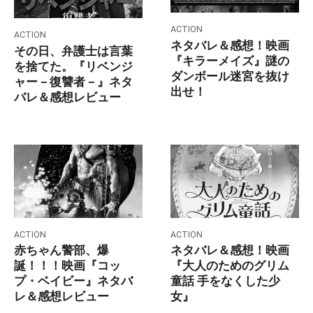
ACTION
ACTION
ネタバレ＆感想！映画
その日、弁護士は言葉
『キラーメイズ』謎の
を捨てた。『リベンジ
ダンボール迷宮を抜け
ャー－復讐者－』ネタ
出せ！
バレ＆感想レビュー
ACTION
ACTION
赤ちゃん警部、爆
ネタバレ＆感想！映画
誕！！！映画『コッ
『大人のためのグリム
プ・ベイビー』ネタバ
童話 手をなくした少
レ＆感想レビュー
女』