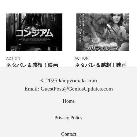
ACTION
ACTION
ネタバレ＆感想！映画
ネタバレ＆感想！映画
『コンジアム』今風な
『カリフォルニアトレ
アップデートは魅力的
ジャー』コストコの地
© 2026 kanpyomaki.com
だけど怖くない…
下でお宝探し！？
Email: GuestPost@GeniusUpdates.com
Home
Privacy Policy
Posts
Previous
1
2
pagination
Contact