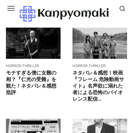
Skip
to
content
HORROR-THRILLER
HORROR-THRILLER
モテすぎる僧に女難の
ネタバレ＆感想！映画
相？『仁光の受難』を
『フレーム 危険動画サ
観た！ネタバレ＆感想
イト』名声欲に溺れた
批評
者による恐怖のバイオ
レンス配信…