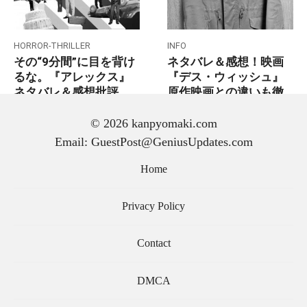
HORROR-THRILLER
INFO
その“9分間”に目を背け
ネタバレ＆感想！映画
るな。『アレックス』
『デス・ウィッシュ』
ネタバレ＆感想批評
原作映画との違いも徹
底解説！
© 2026 kanpyomaki.com
Email: GuestPost@GeniusUpdates.com
Home
Posts
Previous
1
…
12
13
pagination
Privacy Policy
14
Next
Contact
DMCA